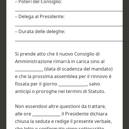
– Poteri del Consiglio:
________________________________________________________
– Delega al Presidente:
________________________________________________________
– Durata delle deleghe:
________________________________________________________
Si prende atto che il nuovo Consiglio di
Amministrazione rimarrà in carica sino al
______________ (data di scadenza del mandato)
e che la prossima assemblea per il rinnovo è
fissata per il giorno ______________, salvo
anticipi o proroghe nei termini di Statuto.
Non essendovi altre questioni da trattare,
alle ore ______________ il Presidente dichiara
chiusa la seduta e redige il presente verbale,
che letto e confermato viene sottoscritto