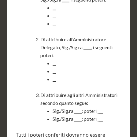
__
__
__
Di attribuire all’Amministratore
Delegato, Sig./Sig.ra
____
, i seguenti
poteri:
__
__
__
Di attribuire agli altri Amministratori,
secondo quanto segue:
Sig./Sig.ra
____
: poteri _
__
Sig./Sig.ra
____
: poteri _
__
Tutti i poteri conferiti dovranno essere