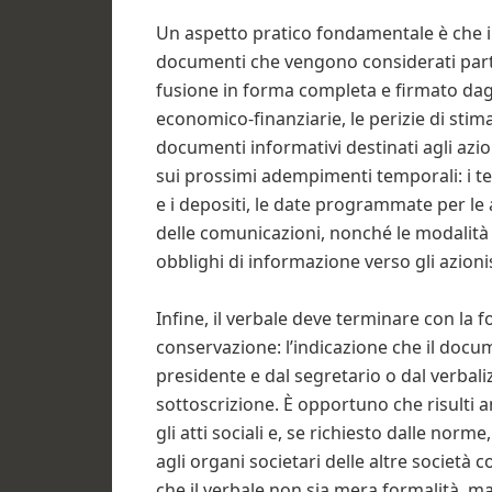
Un aspetto pratico fondamentale è che il
documenti che vengono considerati parte 
fusione in forma completa e firmato dagl
economico-finanziarie, le perizie di stima 
documenti informativi destinati agli azion
sui prossimi adempimenti temporali: i ter
e i depositi, le date programmate per le
delle comunicazioni, nonché le modalità 
obblighi di informazione verso gli azionisti
Infine, il verbale deve terminare con la 
conservazione: l’indicazione che il docum
presidente e dal segretario o dal verbali
sottoscrizione. È opportuno che risulti a
gli atti sociali e, se richiesto dalle norm
agli organi societari delle altre società
che il verbale non sia mera formalità, ma