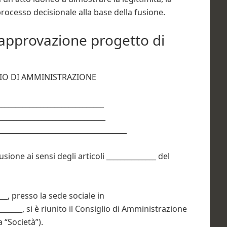
 processo decisionale alla base della fusione.
 approvazione progetto di
LIO DI AMMINISTRAZIONE
______________________________
______________________________
__________________________________
one ai sensi degli articoli ______________ del
___, presso la sede sociale in
_______, si è riunito il Consiglio di Amministrazione
a “Società”).