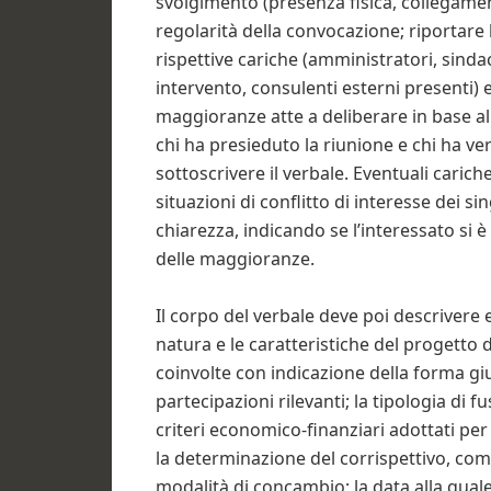
svolgimento (presenza fisica, collegamen
regolarità della convocazione; riportare 
rispettive cariche (amministratori, sindac
intervento, consulenti esterni presenti) 
maggioranze atte a deliberare in base allo
chi ha presieduto la riunione e chi ha ve
sottoscrivere il verbale. Eventuali caric
situazioni di conflitto di interesse dei 
chiarezza, indicando se l’interessato si
delle maggioranze.
Il corpo del verbale deve poi descrivere 
natura e le caratteristiche del progetto d
coinvolte con indicazione della forma giur
partecipazioni rilevanti; la tipologia di f
criteri economico-finanziari adottati pe
la determinazione del corrispettivo, co
modalità di concambio; la data alla quale