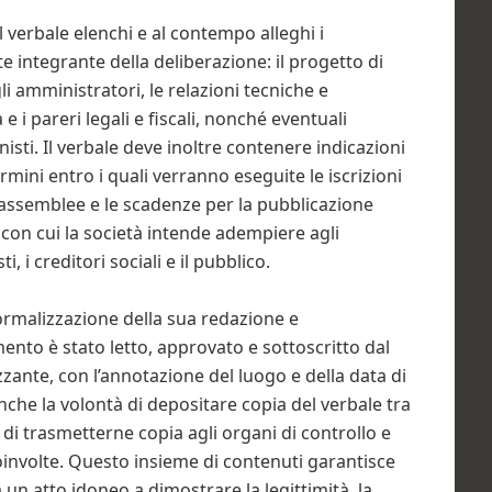
 verbale elenchi e al contempo alleghi i
integrante della deliberazione: il progetto di
i amministratori, le relazioni tecniche e
e i pareri legali e fiscali, nonché eventuali
isti. Il verbale deve inoltre contenere indicazioni
mini entro i quali verranno eseguite le iscrizioni
 assemblee e le scadenze per la pubblicazione
con cui la società intende adempiere agli
, i creditori sociali e il pubblico.
formalizzazione della sua redazione e
ento è stato letto, approvato e sottoscritto dal
zzante, con l’annotazione del luogo e della data di
nche la volontà di depositare copia del verbale tra
e, di trasmetterne copia agli organi di controllo e
 coinvolte. Questo insieme di contenuti garantisce
 un atto idoneo a dimostrare la legittimità, la