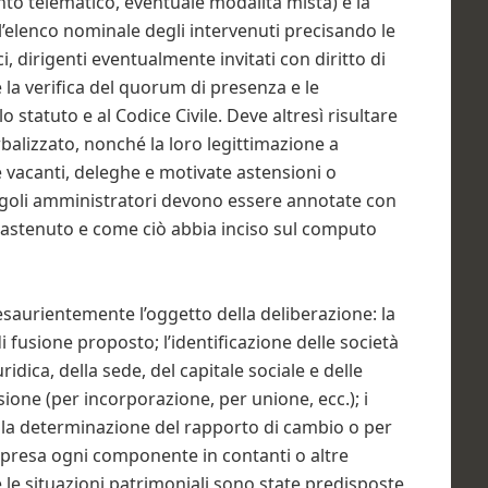
to telematico, eventuale modalità mista) e la
l’elenco nominale degli intervenuti precisando le
i, dirigenti eventualmente invitati con diritto di
e la verifica del quorum di presenza e le
 statuto e al Codice Civile. Deve altresì risultare
rbalizzato, nonché la loro legittimazione a
he vacanti, deleghe e motivate astensioni o
singoli amministratori devono essere annotate con
 è astenuto e come ciò abbia inciso sul computo
esaurientemente l’oggetto della deliberazione: la
i fusione proposto; l’identificazione delle società
idica, della sede, del capitale sociale e delle
usione (per incorporazione, per unione, ecc.); i
r la determinazione del rapporto di cambio o per
mpresa ogni componente in contanti o altre
 le situazioni patrimoniali sono state predisposte