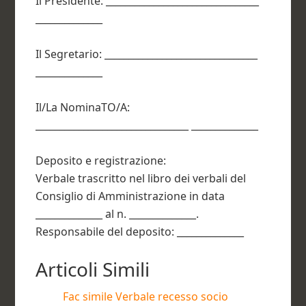
Il Presidente: ________________________________
______________
Il Segretario: ________________________________
______________
Il/La NominaTO/A:
________________________________ ______________
Deposito e registrazione:
Verbale trascritto nel libro dei verbali del
Consiglio di Amministrazione in data
______________ al n. ______________.
Responsabile del deposito: ______________
Articoli Simili
Fac simile Verbale recesso socio