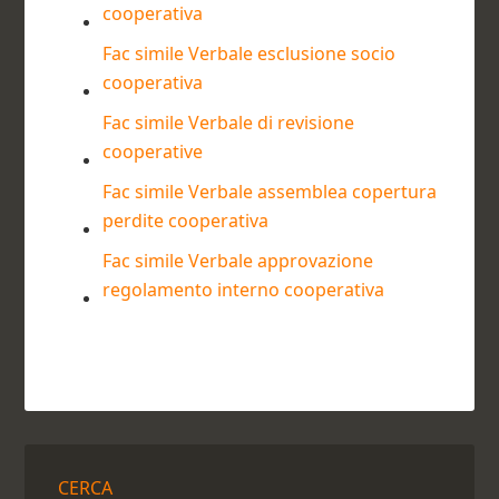
cooperativa​
Fac simile Verbale esclusione socio
cooperativa​
Fac simile Verbale di revisione
cooperative​
Fac simile Verbale assemblea copertura
perdite cooperativa​
Fac simile Verbale approvazione
regolamento interno cooperativa​
CERCA