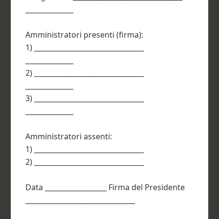
______________
Amministratori presenti (firma):
1) ________________________________
______________
2) ________________________________
______________
3) ________________________________
______________
Amministratori assenti:
1) ________________________________
2) ________________________________
Data __________________ Firma del Presidente
________________________________